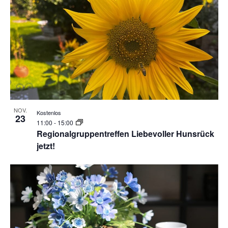
NOV.
Kostenlos
23
11:00
-
15:00
Regionalgruppentreffen Liebevoller Hunsrück
jetzt!