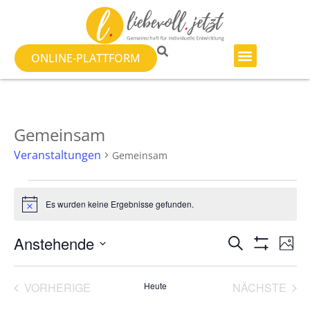
ONLINE-PLATTFORM
Gemeinsam
Veranstaltungen
Gemeinsam
Es wurden keine Ergebnisse gefunden.
Hinweis
Veranst
Ve
Anstehende
SUCHE
FOTO
Filter Anzeig
Datum
An
Suche
auswählen.
List
Na
VERANSTALTUNGEN
VER
VORHERIGE
Heute
NÄCHSTE
und
of