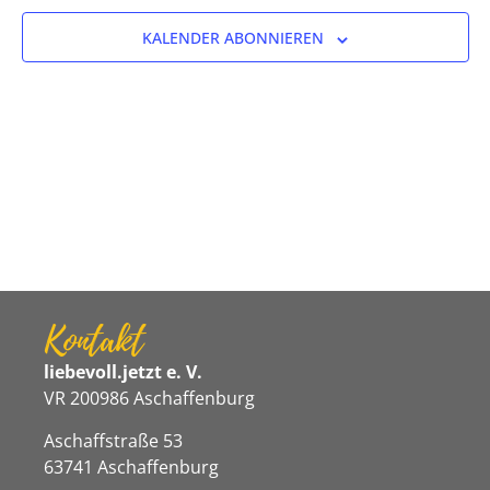
Ansicht
Veranstaltungen
KALENDER ABONNIEREN
Navigat
in
Photo
View
Kontakt
liebevoll.jetzt e. V.
VR 200986 Aschaffenburg
Aschaffstraße 53
63741 Aschaffenburg