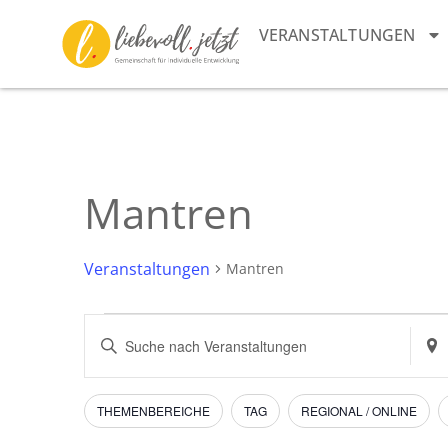
VERANSTALTUNGEN
Mantren
Veranstaltungen
Mantren
Veranstaltungen
Bitte
Stan
Schlüsselwort
eing
Suche
eingeben.
Such
Suche
nach
und
nach
Vera
Filter
Das
THEMENBEREICHE
TAG
REGIONAL / ONLINE
Veranstaltungen
Ändern
Schlüsselwort.
Ansichten,