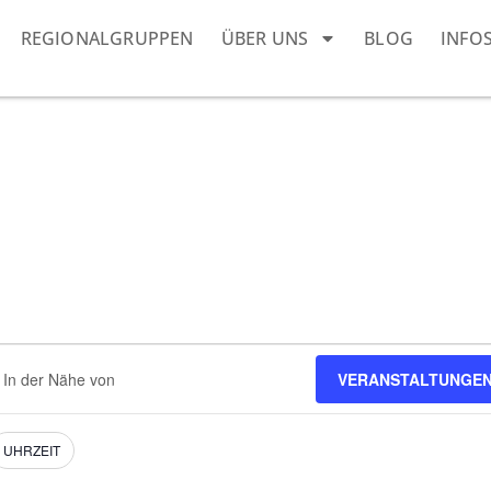
REGIONALGRUPPEN
ÜBER UNS
BLOG
INFO
dort
VERANSTALTUNGEN
eben.
e
nstaltungen.
UHRZEIT