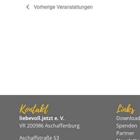
Vorherige
Veranstaltungen
Kontakt
Links
liebevoll.jetzt e. V.
Download
VR 200986 Aschaffenburg
Spenden
Partner
Aschaffstraße 53