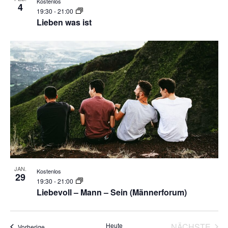
Kostenlos
4
19:30
-
21:00
Lieben was ist
JAN.
Kostenlos
29
19:30
-
21:00
Liebevoll – Mann – Sein (Männerforum)
VER
Heute
NÄCHSTE
Veranstaltungen
Vorherige