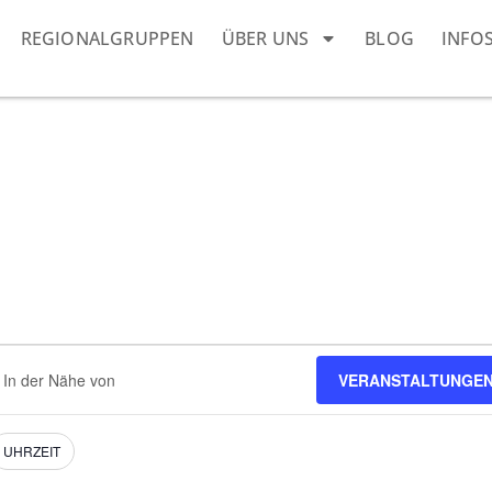
REGIONALGRUPPEN
ÜBER UNS
BLOG
INFO
dort
VERANSTALTUNGEN
eben.
e
nstaltungen.
UHRZEIT