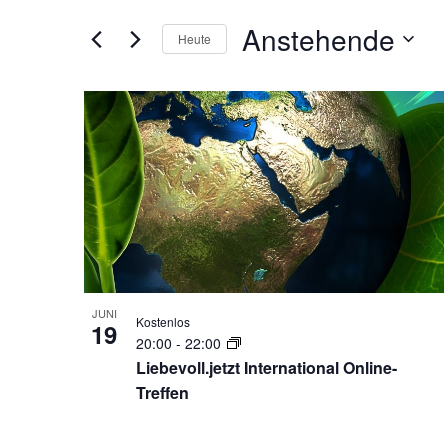
der
Navigation
Formular-
Anstehende
Heute
Eingabefelder
Datum
wird
auswählen.
List
die
Liste
of
der
Veranstaltungen
Veranstaltungen
mit
in
den
gefilterten
Photo
Ergebnissen
View
aktualisieren
JUNI
Kostenlos
19
20:00
-
22:00
Liebevoll.jetzt International Online-
Treffen