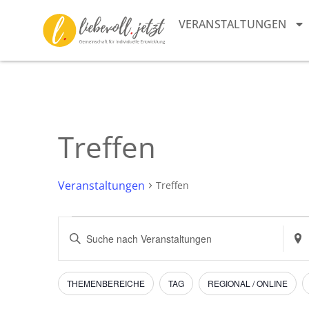
VERANSTALTUNGEN
Treffen
Veranstaltungen
Treffen
Veranstaltungen
Bitte
Stan
Schlüsselwort
eing
Suche
eingeben.
Such
Suche
nach
und
nach
Vera
Filter
Das
THEMENBEREICHE
TAG
REGIONAL / ONLINE
Veranstaltungen
Ändern
Schlüsselwort.
Ansichten,