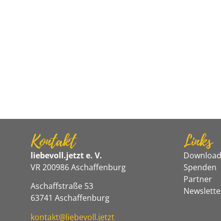
Kontakt
Links
liebevoll.jetzt e. V.
Download
VR 200986 Aschaffenburg
Spenden
Partner
Aschaffstraße 53
Newslette
63741 Aschaffenburg
kontakt@liebevoll.jetzt