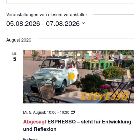
Veranstaltungen von diesem veranstalter
05.08.2026
 - 
07.08.2026
Datum
wählen.
August 2026
MI.
5
ESPrESSO
Mi. 5. August: 10:00
-
10:30
ein
Abgesagt
ESPRESSO – steht für Entwicklung
geschützter
und Reflexion
Raum
der
Kostenlos