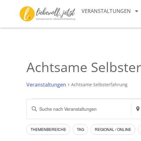
VERANSTALTUNGEN
Achtsame Selbste
Veranstaltungen
Achtsame Selbsterfahrung
Veranstaltungen
Bitte
Sta
Schlüsselwort
ein
Suche
eingeben.
Suc
Suche
nac
und
nach
Vera
Filter
Das
THEMENBEREICHE
TAG
REGIONAL / ONLINE
Veranstaltungen
Ändern
Schlüsselwort.
Ansichten,