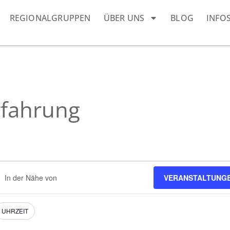
REGIONALGRUPPEN
ÜBER UNS
BLOG
INFO
rfahrung
ndort
VERANSTALTUNG
geben.
he
h
nstaltungen.
UHRZEIT