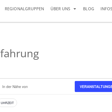
REGIONALGRUPPEN
ÜBER UNS
BLOG
INFO
rfahrung
ndort
VERANSTALTUNG
geben.
he
h
nstaltungen.
UHRZEIT