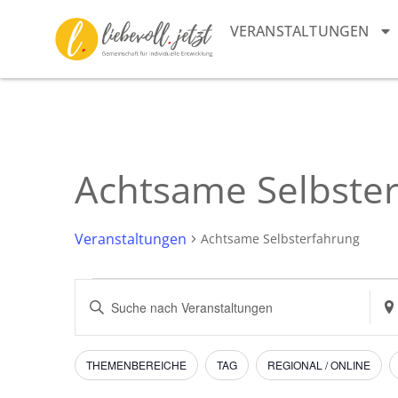
VERANSTALTUNGEN
Achtsame Selbste
Veranstaltungen
Achtsame Selbsterfahrung
Veranstaltungen
Bitte
Sta
Schlüsselwort
ein
Suche
eingeben.
Suc
Suche
nac
und
nach
Vera
Filter
Das
THEMENBEREICHE
TAG
REGIONAL / ONLINE
Veranstaltungen
Ändern
Schlüsselwort.
Ansichten,