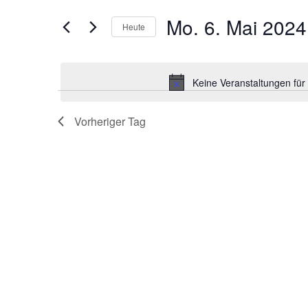
der
Navigation
Formular-
Mo. 6. Mai 2024
Heute
Eingabefelder
Datum
wird
wählen.
die
Keine Veranstaltungen für
Liste
der
Veranstaltungen
Vorheriger Tag
mit
den
gefilterten
Ergebnissen
aktualisieren