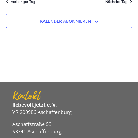
Na
Vorheriger Tag
Nächster Tag
und
Ansicht
KALENDER ABONNIEREN
Navigat
Kontakt
liebevoll.jetzt e. V.
VR 200986 Aschaffenburg
Aschaffstraße 53
63741 Aschaffenburg