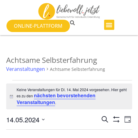
ONLINE-PLATTFORM
Achtsame Selbsterfahrung
Veranstaltungen
Achtsame Selbsterfahrung
Keine Veranstaltungen für Di. 14. Mai 2024 vorgesehen. Hier geht
nächsten bevorstehenden
es zu den
Hinweis
Veranstaltungen
.
Veranst
Ve
14.05.2024
SUCHE
TAG
Filter Anzeig
Datum
An
Suche
wählen.