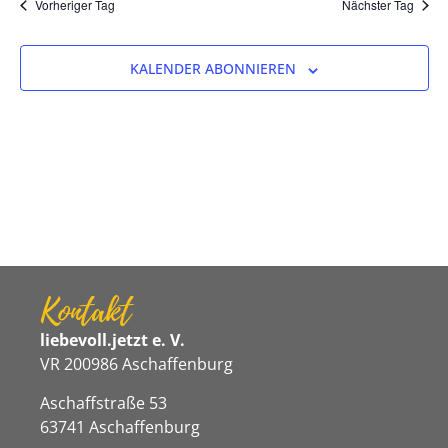
Na
Vorheriger Tag
Nächster Tag
und
Ansicht
KALENDER ABONNIEREN
Navigat
Kontakt
liebevoll.jetzt e. V.
VR 200986 Aschaffenburg
Aschaffstraße 53
63741 Aschaffenburg