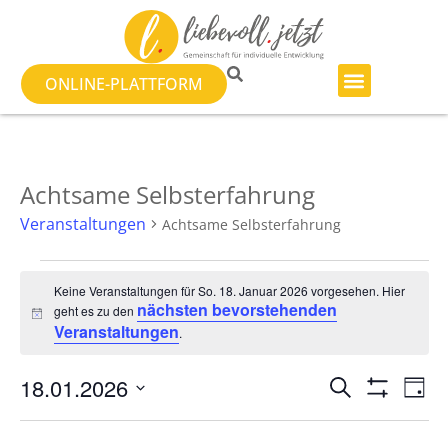
ONLINE-PLATTFORM
Achtsame Selbsterfahrung
Veranstaltungen
Achtsame Selbsterfahrung
Keine Veranstaltungen für So. 18. Januar 2026 vorgesehen. Hier
nächsten bevorstehenden
geht es zu den
Hinweis
Veranstaltungen
.
Veranst
Ve
18.01.2026
SUCHE
TAG
Filter Anzeig
Datum
An
Suche
wählen.