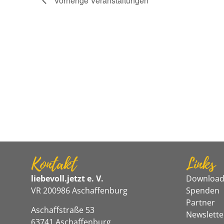
Vorherige
Veranstaltungen
Kontakt
Links
liebevoll.jetzt e. V.
Download
VR 200986 Aschaffenburg
Spenden
Partner
Aschaffstraße 53
Newslette
63741 Aschaffenburg