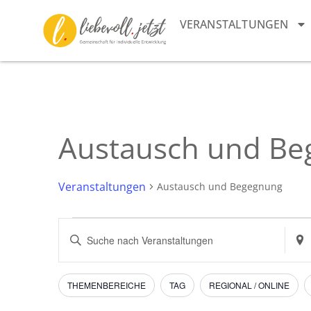
VERANSTALTUNGEN
Austausch und B
Veranstaltungen
Austausch und Begegnung
Veranstaltungen
Bitte
Stan
Schlüsselwort
eing
Suche
eingeben.
Such
Suche
nach
und
nach
Vera
Filter
Das
THEMENBEREICHE
TAG
REGIONAL / ONLINE
Veranstaltungen
Ändern
Schlüsselwort.
Ansichten,