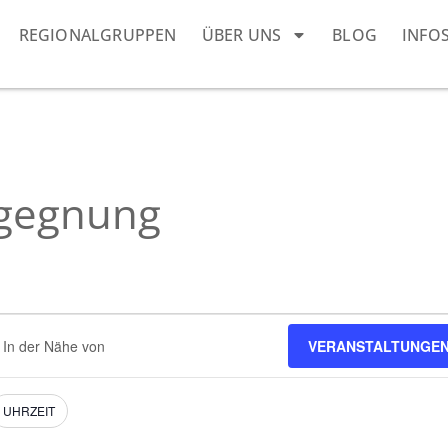
REGIONALGRUPPEN
ÜBER UNS
BLOG
INFO
egegnung
dort
VERANSTALTUNGEN
eben.
e
nstaltungen.
UHRZEIT