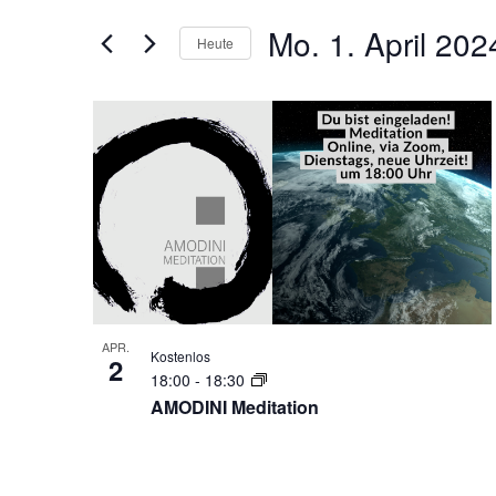
der
Navigation
Formular-
Mo. 1. April 202
Heute
Eingabefelder
Datum
wird
auswählen.
List
die
Liste
of
der
Veranstaltungen
Veranstaltungen
mit
in
den
gefilterten
Photo
Ergebnissen
View
aktualisieren
APR.
Kostenlos
2
18:00
-
18:30
AMODINI Meditation