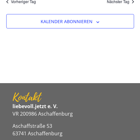
Na
Vorheriger Tag
Nächster Tag
und
Ansicht
KALENDER ABONNIEREN
Navigat
Kontakt
liebevoll.jetzt e. V.
VR 200986 Aschaffenburg
Aschaffstraße 53
63741 Aschaffenburg