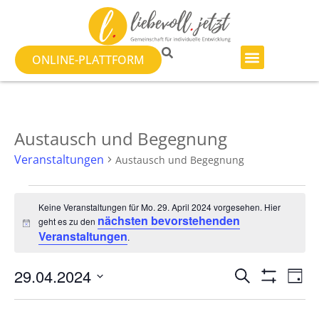
ONLINE-PLATTFORM
Austausch und Begegnung
Veranstaltungen
Austausch und Begegnung
Keine Veranstaltungen für Mo. 29. April 2024 vorgesehen. Hier
nächsten bevorstehenden
geht es zu den
Hinweis
Veranstaltungen
.
Veranst
Ve
29.04.2024
SUCHE
TAG
Filter Anzeig
Datum
An
Suche
wählen.