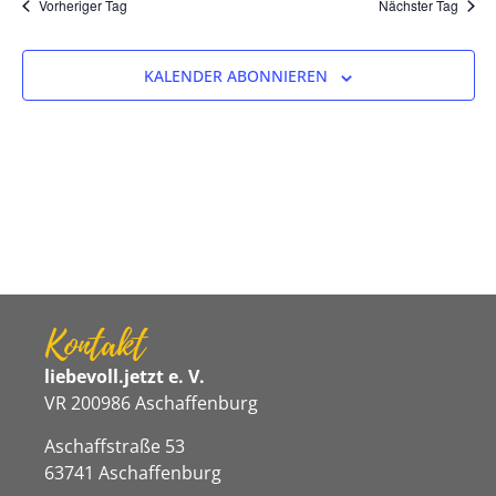
Na
Vorheriger Tag
Nächster Tag
und
Ansicht
KALENDER ABONNIEREN
Navigat
Kontakt
liebevoll.jetzt e. V.
VR 200986 Aschaffenburg
Aschaffstraße 53
63741 Aschaffenburg