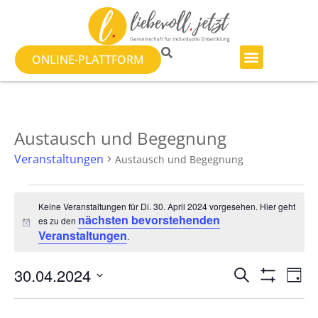
ONLINE-PLATTFORM
Austausch und Begegnung
Veranstaltungen
Austausch und Begegnung
Keine Veranstaltungen für Di. 30. April 2024 vorgesehen. Hier geht
nächsten bevorstehenden
es zu den
Hinweis
Veranstaltungen
.
Veranst
Ve
30.04.2024
SUCHE
TAG
Filter Anzeig
Datum
An
Suche
wählen.