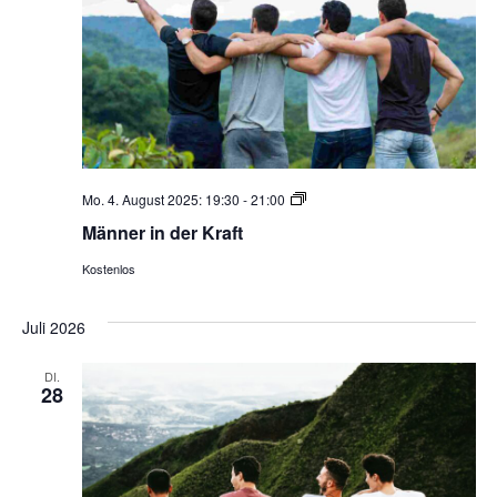
Männer
Mo. 4. August 2025: 19:30
-
21:00
in
Männer in der Kraft
der
Kraft
Kostenlos
Juli 2026
DI.
28