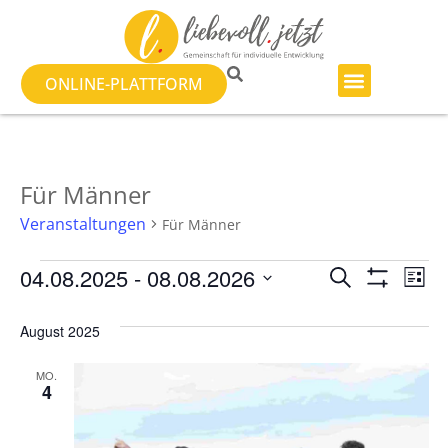
ONLINE-PLATTFORM
Für Männer
Veranstaltungen
Für Männer
Veranst
Ve
04.08.2025
 - 
08.08.2026
SUCHE
LISTE
Filter Anzeig
Datum
An
Suche
wählen.
August 2025
Na
und
MO.
Ansicht
4
Navigat