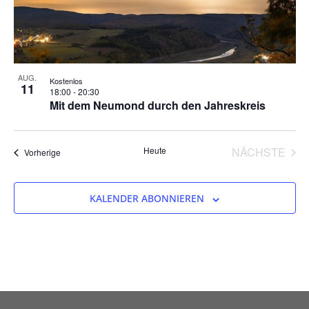
Photo
View
AUG.
Kostenlos
11
18:00
-
20:30
Mit dem Neumond durch den Jahreskreis
VER
Heute
NÄCHSTE
Veranstaltungen
Vorherige
KALENDER ABONNIEREN