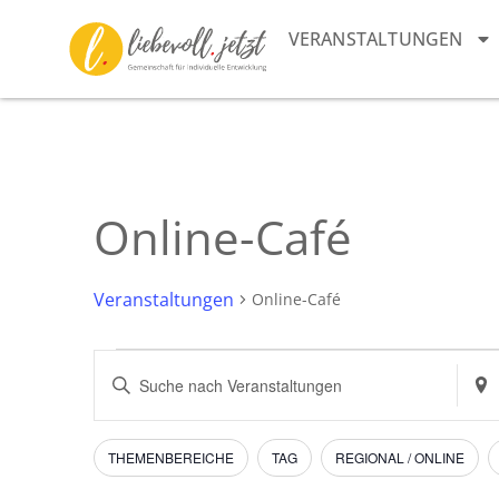
VERANSTALTUNGEN
Online-Café
Veranstaltungen
Online-Café
Veranstaltungen
Bitte
Stan
Schlüsselwort
eing
Suche
eingeben.
Such
Suche
nach
und
nach
Vera
Filter
Das
THEMENBEREICHE
TAG
REGIONAL / ONLINE
Veranstaltungen
Ändern
Schlüsselwort.
Ansichten,