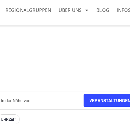
REGIONALGRUPPEN
ÜBER UNS
BLOG
INFO
dort
VERANSTALTUNGEN
eben.
e
nstaltungen.
UHRZEIT