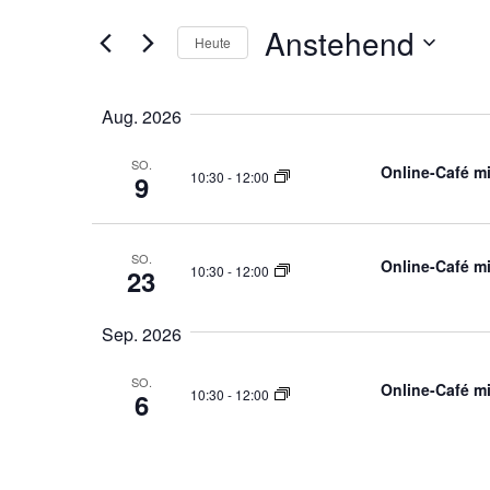
der
Navigation
Formular-
Anstehend
Heute
Eingabefelder
Datum
wird
auswählen.
die
Aug. 2026
Liste
der
SO.
Online-Café mi
10:30
-
12:00
9
Veranstaltungen
mit
den
SO.
Online-Café mi
gefilterten
10:30
-
12:00
23
Ergebnissen
aktualisieren
Sep. 2026
SO.
Online-Café mi
10:30
-
12:00
6