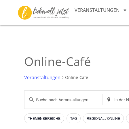
VERANSTALTUNGEN
Online-Café
Veranstaltungen
Online-Café
Veranstaltungen
Bitte
Standort
Schlüsselwort
eingeben.
Suche
eingeben.
Suche
Suche
nach
und
nach
Veranstaltu
Filter
Das
THEMENBEREICHE
TAG
REGIONAL / ONLINE
Veranstaltungen
Ändern
Schlüsselwort.
Ansichten,