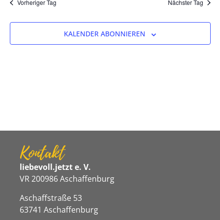
Na
Vorheriger Tag
Nächster Tag
und
Ansicht
KALENDER ABONNIEREN
Navigat
Kontakt
liebevoll.jetzt e. V.
VR 200986 Aschaffenburg
Aschaffstraße 53
63741 Aschaffenburg