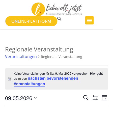
ONLINE-PLATTFORM
Regionale Veranstaltung
Veranstaltungen
Regionale Veranstaltung
Keine Veranstaltungen für Sa. 9. Mai 2026 vorgesehen. Hier geht
nächsten bevorstehenden
es zu den
Hinweis
Veranstaltungen
.
Veranst
Ve
09.05.2026
SUCHE
TAG
Filter Anzeig
Datum
An
Suche
wählen.