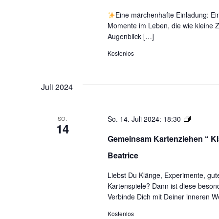
S
Eine märchenhafte Einladung: Ein 
m
Momente im Leben, die wie kleine Za
U
Augenblick […]
u
Kostenlos
d
„
Juli 2024
Klang-
So. 14. Juli 2024: 18:30
SO.
14
Spiel-
Gemeinsam Kartenziehen “ Kla
Austaus
Magie
Beatrice
Liebst Du Klänge, Experimente, gut
Kartenspiele? Dann ist diese besond
Verbinde Dich mit Deiner inneren 
Kostenlos