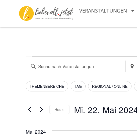
VERANSTALTUNGEN
Veranstaltungen
Bitte
Stan
Schlüsselwort
eing
Suche
eingeben.
Such
Suche
nach
und
nach
Vera
Filter
Das
THEMENBEREICHE
TAG
REGIONAL / ONLINE
Veranstaltungen
Ändern
Schlüsselwort.
Ansichten,
der
Navigation
Formular-
Mi. 22. Mai 202
Heute
Eingabefelder
Datum
wird
wählen.
die
Mai 2024
Liste