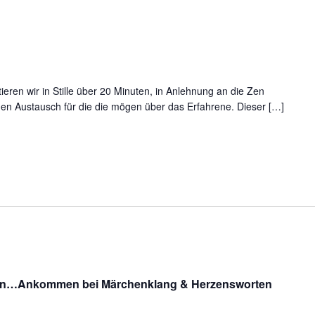
MODINI
editation
ieren wir in Stille über 20 Minuten, in Anlehnung an die Zen
inen Austausch für die die mögen über das Erfahrene. Dieser […]
ärchen
rfahren
ssen…Ankommen bei Märchenklang & Herzensworten
it
llen