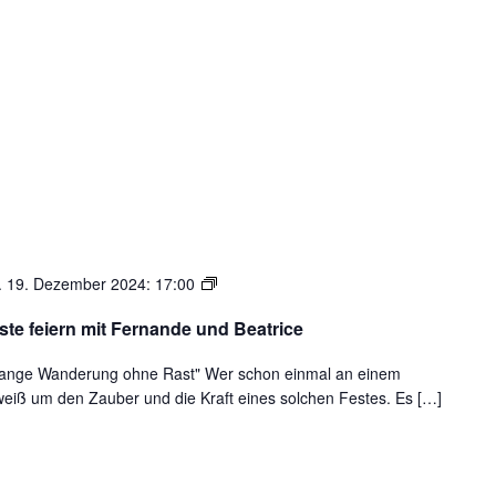
Gemeinsam
. 19. Dezember 2024: 17:00
die
te feiern mit Fernande und Beatrice
vier
Sonnenfeste
e lange Wanderung ohne Rast" Wer schon einmal an einem
feiern
weiß um den Zauber und die Kraft eines solchen Festes. Es […]