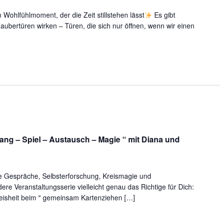
innen
Wohlfühlmoment, der die Zeit stillstehen lässt
Es gibt
it
ubertüren wirken – Türen, die sich nur öffnen, wenn wir einen
lla
nd
er
Klanginsel“
ng – Spiel – Austausch – Magie “ mit Diana und
ch-
e Gespräche, Selbsterforschung, Kreismagie und
ere Veranstaltungsserie vielleicht genau das Richtige für Dich:
Weisheit beim " gemeinsam Kartenziehen […]