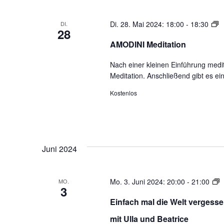
der
Veranstaltungen
A
Di. 28. Mai 2024: 18:00
-
18:30
DI.
28
mit
M
AMODINI Meditation
den
gefilterten
Nach einer kleinen Einführung medit
Ergebnissen
Meditation. Anschließend gibt es e
aktualisieren
Kostenlos
Juni 2024
M
Mo. 3. Juni 2024: 20:00
-
21:00
MO.
3
e
Einfach mal die Welt verge
m
a
mit Ulla und Beatrice