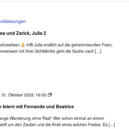
ofalesungen
ea und Zarick, Julia 2
 Schneefeen
trifft Julia endlich auf die geheimnisvollen Feen,
meinsam mit ihrer Schildkröte geht die Suche nach […]
Gemeinsam
. 31. Oktober 2025: 16:00
die
 feiern mit Fernande und Beatrice
vier
Mondfeste
e lange Wanderung ohne Rast" Wer schon einmal an einem
feiern
weiß um den Zauber und die Kraft eines solchen Festes. Es […]