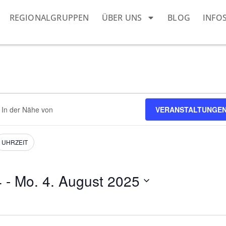
REGIONALGRUPPEN
ÜBER UNS
BLOG
INFO
dort
VERANSTALTUNGEN
eben.
e
nstaltungen.
UHRZEIT
4
 - 
Mo. 4. August 2025