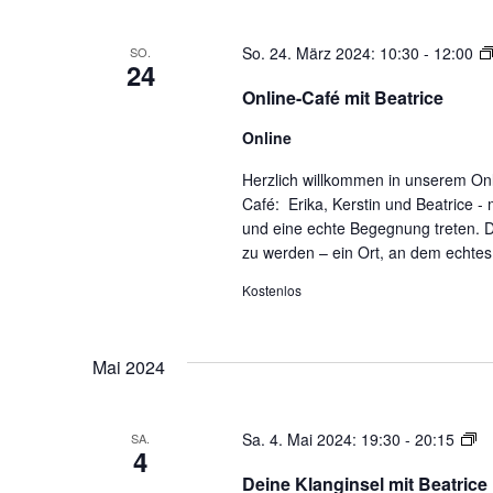
der
Veranstaltungen
So. 24. März 2024: 10:30
-
12:00
SO.
24
mit
Online-Café mit Beatrice
den
gefilterten
Online
Ergebnissen
aktualisieren
Herzlich willkommen in unserem Onl
Café: Erika, Kerstin und Beatrice 
und eine echte Begegnung treten. D
zu werden – ein Ort, an dem echtes 
Kostenlos
Mai 2024
D
Sa. 4. Mai 2024: 19:30
-
20:15
SA.
4
Kl
Deine Klanginsel mit Beatrice