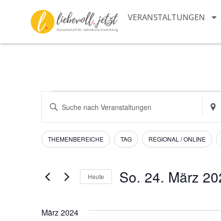
VERANSTALTUNGEN
Veranstaltungen
Bitte
Stan
Schlüsselwort
eing
Suche
eingeben.
Such
Suche
nach
und
nach
Vera
Filter
Das
THEMENBEREICHE
TAG
REGIONAL / ONLINE
Veranstaltungen
Ändern
Schlüsselwort.
Ansichten,
der
Navigation
Formular-
So. 24. März 20
Heute
Eingabefelder
Datum
wird
wählen.
die
März 2024
Liste