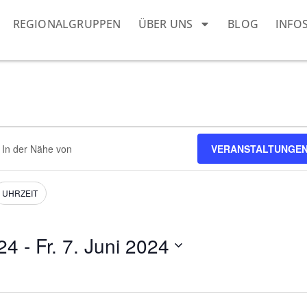
REGIONALGRUPPEN
ÜBER UNS
BLOG
INFO
dort
VERANSTALTUNGEN
eben.
e
nstaltungen.
UHRZEIT
24
 - 
Fr. 7. Juni 2024