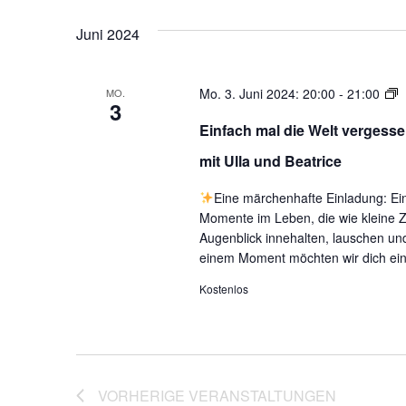
Juni 2024
M
Mo. 3. Juni 2024: 20:00
-
21:00
MO.
3
e
Einfach mal die Welt verge
m
a
mit Ulla und Beatrice
S
Eine märchenhafte Einladung: Ein 
m
Momente im Leben, die wie kleine Za
U
Augenblick innehalten, lauschen u
u
einem Moment möchten wir dich ein
d
Kostenlos
„
VORHERIGE
VERANSTALTUNGEN