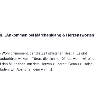
ärchen
rfahren
ssen…Ankommen bei Märchenklang & Herzensworten
it
llen
innen
Wohlfühlmoment, der die Zeit stillstehen lässt
Es gibt
it
ubertüren wirken – Türen, die sich nur öffnen, wenn wir einen
lla
nd den Mut haben, mit dem Herzen zu hören. Genau zu solch
nd
laden. Ein Abend, an dem wir […]
er
Klanginsel“