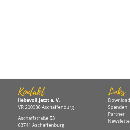
Kontakt
Links
liebevoll.jetzt e. V.
Download
VR 200986 Aschaffenburg
Spenden
Partner
Aschaffstraße 53
Newslette
63741 Aschaffenburg