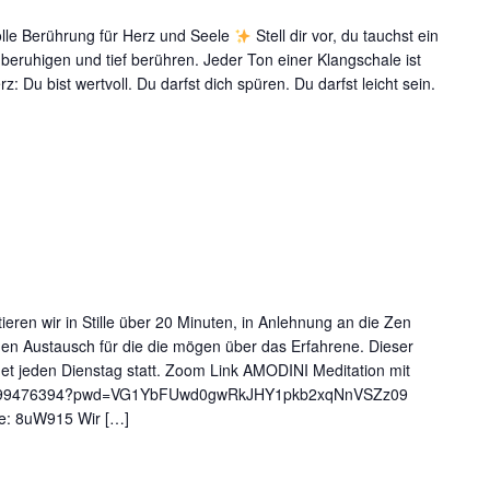
olle Berührung für Herz und Seele
Stell dir vor, du tauchst ein
 beruhigen und tief berühren. Jeder Ton einer Klangschale ist
z: Du bist wertvoll. Du darfst dich spüren. Du darfst leicht sein.
MODINI
editation
ieren wir in Stille über 20 Minuten, in Anlehnung an die Zen
inen Austausch für die die mögen über das Erfahrene. Dieser
indet jeden Dienstag statt. Zoom Link AMODINI Meditation mit
/j/9399476394?pwd=VG1YbFUwd0gwRkJHY1pkb2xqNnVSZz09
e: 8uW915 Wir […]