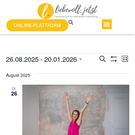
ONLINE-PLATTFORM
Veranst
Ve
26.08.2025
 - 
20.01.2026
SUCHE
LISTE
Filter Anzeig
Datum
An
Suche
wählen.
August 2025
Na
und
DI.
Ansicht
26
Navigat