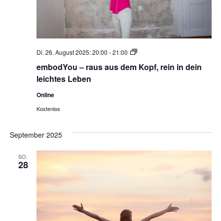
embodYou
Di. 26. August 2025: 20:00
-
21:00
–
embodYou – raus aus dem Kopf, rein in dein
raus
leichtes Leben
aus
dem
Online
Kopf,
Kostenlos
rein
in
September 2025
dein
leichtes
SO.
Leben
28