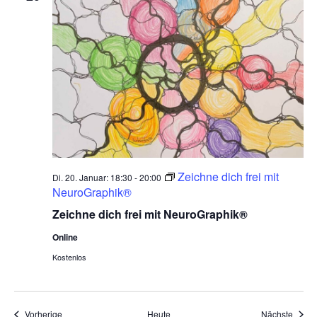
Zeichne dich frei mit
Di. 20. Januar: 18:30
-
20:00
NeuroGraphik®
Zeichne dich frei mit NeuroGraphik®
Online
Kostenlos
Veranstaltungen
Veran
Vorherige
Heute
Nächste