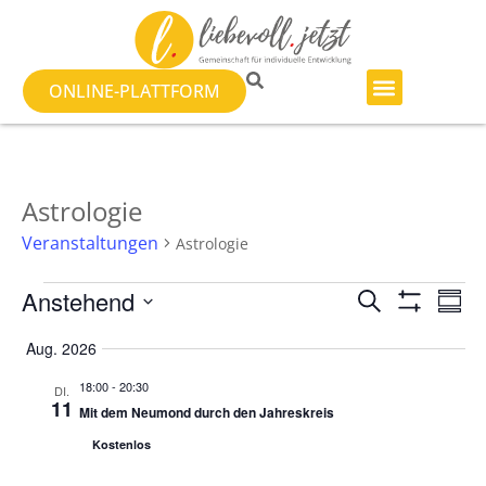
ONLINE-PLATTFORM
Astrologie
Veranstaltungen
Astrologie
Veranst
Ve
Anstehend
SUCHE
ZUSA
Filter Anzeig
Datum
An
Suche
auswählen.
Aug. 2026
Na
und
18:00
-
20:30
DI.
11
Mit dem Neumond durch den Jahreskreis
Ansicht
Kostenlos
Navigat