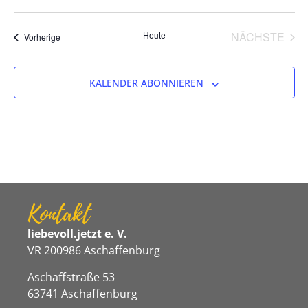
VER
Heute
NÄCHSTE
Veranstaltungen
Vorherige
KALENDER ABONNIEREN
Kontakt
liebevoll.jetzt e. V.
VR 200986 Aschaffenburg
Aschaffstraße 53
63741 Aschaffenburg