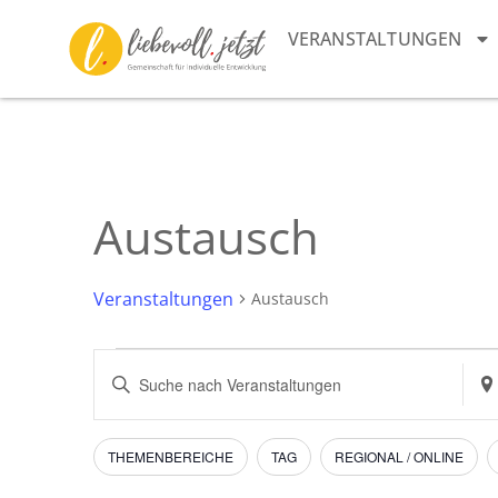
VERANSTALTUNGEN
Austausch
Veranstaltungen
Austausch
Veranstaltungen
Bitte
Sta
Schlüsselwort
ein
Suche
eingeben.
Suc
Suche
nac
und
nach
Vera
Filter
Das
THEMENBEREICHE
TAG
REGIONAL / ONLINE
Veranstaltungen
Ändern
Schlüsselwort.
Ansichten,