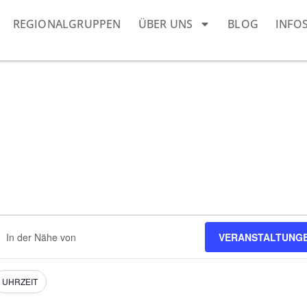
REGIONALGRUPPEN
ÜBER UNS
BLOG
INFO
ndort
VERANSTALTUNG
geben.
he
h
nstaltungen.
UHRZEIT