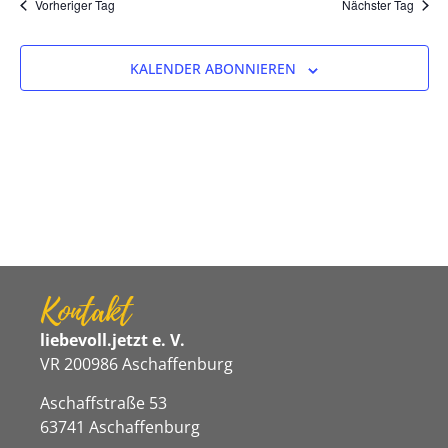
Na
Vorheriger Tag
Nächster Tag
und
Ansicht
KALENDER ABONNIEREN
Navigat
Kontakt
liebevoll.jetzt e. V.
VR 200986 Aschaffenburg
Aschaffstraße 53
63741 Aschaffenburg