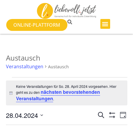
ONLINE-PLATTFORM
Austausch
Veranstaltungen
Austausch
Keine Veranstaltungen für So. 28. April 2024 vorgesehen. Hier
nächsten bevorstehenden
geht es zu den
Hinweis
Veranstaltungen
.
Veranst
Ve
28.04.2024
SUCHE
TAG
Filter Anzeig
Datum
An
Suche
wählen.