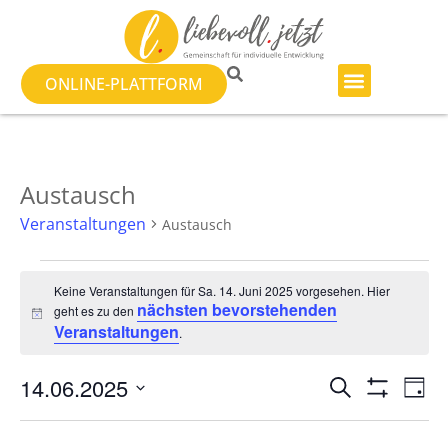
ONLINE-PLATTFORM
Austausch
Veranstaltungen
Austausch
Keine Veranstaltungen für Sa. 14. Juni 2025 vorgesehen. Hier
nächsten bevorstehenden
geht es zu den
Hinweis
Veranstaltungen
.
Veranst
Ve
14.06.2025
SUCHE
TAG
Filter Anzeig
Datum
An
Suche
wählen.