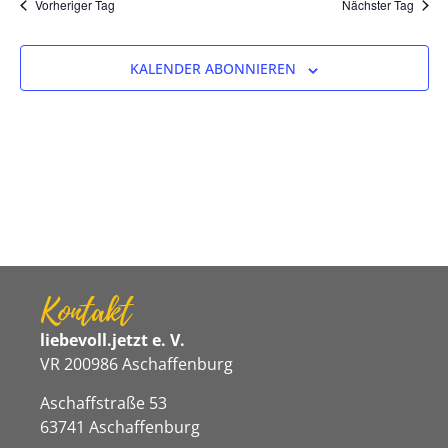
Na
Vorheriger Tag
Nächster Tag
und
Ansicht
KALENDER ABONNIEREN
Navigat
Kontakt
liebevoll.jetzt e. V.
VR 200986 Aschaffenburg
Aschaffstraße 53
63741 Aschaffenburg