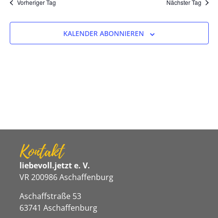
Na
Vorheriger Tag
Nächster Tag
und
Ansicht
KALENDER ABONNIEREN
Navigat
Kontakt
liebevoll.jetzt e. V.
VR 200986 Aschaffenburg
Aschaffstraße 53
63741 Aschaffenburg