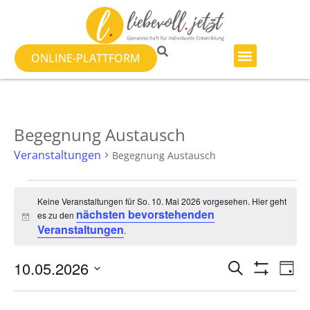
ONLINE-PLATTFORM
Begegnung Austausch
Veranstaltungen
Begegnung Austausch
Keine Veranstaltungen für So. 10. Mai 2026 vorgesehen. Hier geht
nächsten bevorstehenden
es zu den
Hinweis
Veranstaltungen
.
Veranst
Ve
10.05.2026
SUCHE
TAG
Filter Anzeig
Datum
An
Suche
wählen.