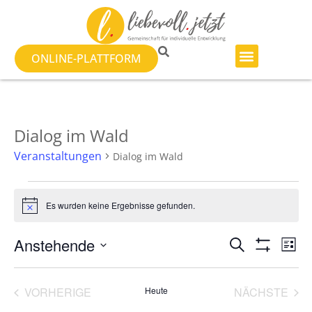
ONLINE-PLATTFORM
Dialog im Wald
Veranstaltungen
Dialog im Wald
Es wurden keine Ergebnisse gefunden.
Hinweis
Veranst
Ve
Anstehende
SUCHE
LISTE
Filter Anzeig
Datum
An
Suche
wählen.
Na
VERANSTALTUNGEN
VER
VORHERIGE
Heute
NÄCHSTE
und