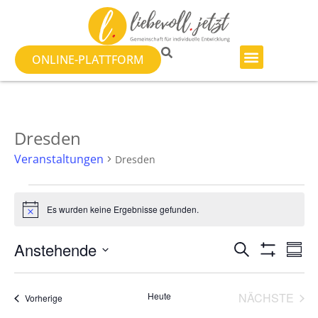
ONLINE-PLATTFORM
Dresden
Veranstaltungen
Dresden
Es wurden keine Ergebnisse gefunden.
Hinweis
Veranst
Ve
Anstehende
SUCHE
ZUSA
Filter Anzeig
Datum
An
Suche
auswählen.
Na
VER
Heute
NÄCHSTE
und
Veranstaltungen
Vorherige