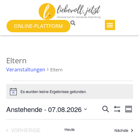
ONLINE-PLATTFORM
Eltern
Veranstaltungen
Eltern
Es wurden keine Ergebnisse gefunden.
Hinweis
Veranst
Ve
Anstehende
 - 
07.08.2026
SUCHE
ZUSA
Filter Anzeig
Datum
An
Suche
auswählen.
Na
VERANSTALTUNGEN
VORHERIGE
Heute
und
Veran
Nächste