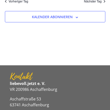
Na
Vorheriger Tag
Nächster Tag
und
Ansicht
KALENDER ABONNIEREN
Navigat
Kontakt
liebevoll.jetzt e. V.
VR 200986 Aschaffenburg
Aschaffstraße 53
63741 Aschaffenburg