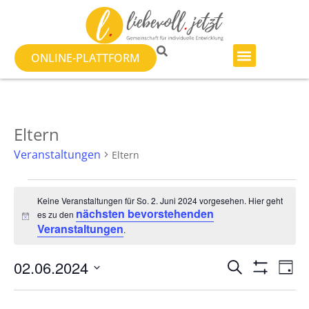
ONLINE-PLATTFORM
Eltern
Veranstaltungen
Eltern
Keine Veranstaltungen für So. 2. Juni 2024 vorgesehen. Hier geht
nächsten bevorstehenden
es zu den
Hinweis
Veranstaltungen
.
Veranst
Ve
02.06.2024
SUCHE
TAG
Filter Anzeig
Datum
An
Suche
wählen.