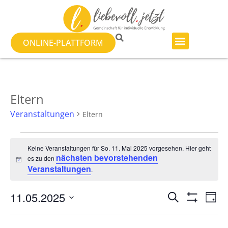
ONLINE-PLATTFORM
Eltern
Veranstaltungen
Eltern
Keine Veranstaltungen für So. 11. Mai 2025 vorgesehen. Hier geht
nächsten bevorstehenden
es zu den
Hinweis
Veranstaltungen
.
Veranst
Ve
11.05.2025
SUCHE
TAG
Filter Anzeig
Datum
An
Suche
wählen.