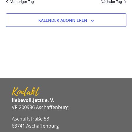
Na
Vorheriger Tag
Nächster Tag
und
Ansicht
KALENDER ABONNIEREN
Navigat
Kontakt
liebevoll.jetzt e. V.
VR 200986 Aschaffenburg
Aschaffstraße 53
63741 Aschaffenburg