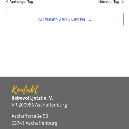
Na
Vorheriger Tag
Nächster Tag
und
Ansicht
KALENDER ABONNIEREN
Navigat
Kontakt
liebevoll.jetzt e. V.
VR 200986 Aschaffenburg
Aschaffstraße 53
63741 Aschaffenburg