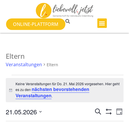
ONLINE-PLATTFORM
Eltern
Veranstaltungen
Eltern
Keine Veranstaltungen für Do. 21. Mai 2026 vorgesehen. Hier geht
nächsten bevorstehenden
es zu den
Hinweis
Veranstaltungen
.
Veranst
Ve
21.05.2026
SUCHE
TAG
Filter Anzeig
Datum
An
Suche
wählen.