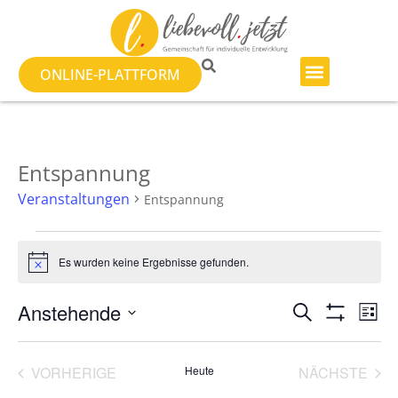
ONLINE-PLATTFORM
Entspannung
Veranstaltungen
Entspannung
Es wurden keine Ergebnisse gefunden.
Hinweis
Veranst
Ve
Anstehende
SUCHE
LISTE
Filter Anzeig
Datum
An
Suche
wählen.
Na
VERANSTALTUNGEN
VER
VORHERIGE
Heute
NÄCHSTE
und