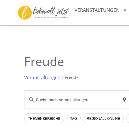
VERANSTALTUNGEN
Freude
Veranstaltungen
Freude
Veranstaltungen
Bitte
Stan
Schlüsselwort
eing
Suche
eingeben.
Such
Suche
nach
und
nach
Vera
Filter
Das
THEMENBEREICHE
TAG
REGIONAL / ONLINE
Veranstaltungen
Ändern
Schlüsselwort.
Ansichten,