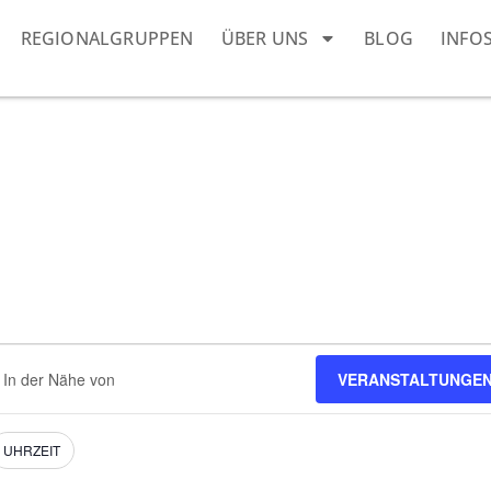
REGIONALGRUPPEN
ÜBER UNS
BLOG
INFO
dort
VERANSTALTUNGEN
eben.
e
nstaltungen.
UHRZEIT