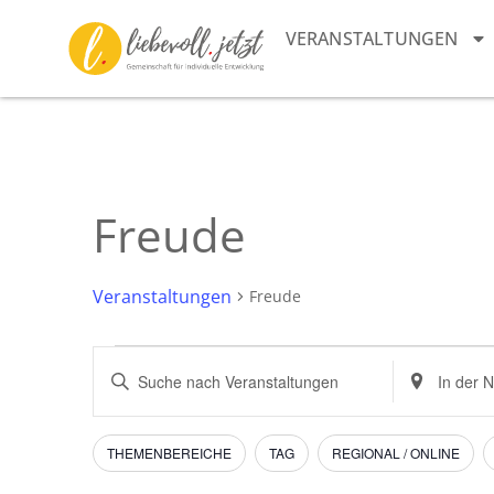
VERANSTALTUNGEN
Freude
Veranstaltungen
Freude
Veranstaltungen
Bitte
Standort
Schlüsselwort
eingeben.
Suche
eingeben.
Suche
Suche
nach
und
nach
Veranstaltu
Filter
Das
THEMENBEREICHE
TAG
REGIONAL / ONLINE
Veranstaltungen
Ändern
Schlüsselwort.
Ansichten,