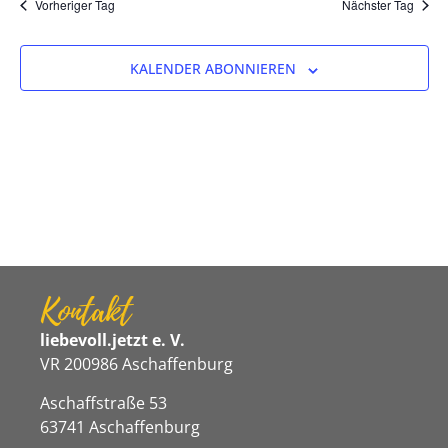
Na
Vorheriger Tag
Nächster Tag
und
Ansicht
KALENDER ABONNIEREN
Navigat
Kontakt
liebevoll.jetzt e. V.
VR 200986 Aschaffenburg
Aschaffstraße 53
63741 Aschaffenburg