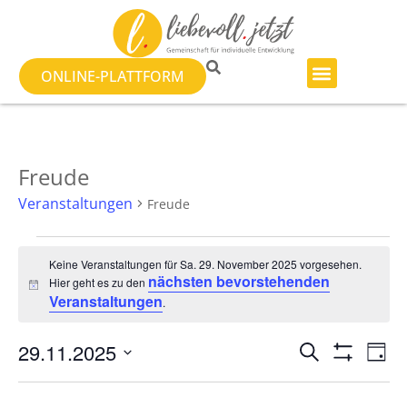
ONLINE-PLATTFORM
Freude
Veranstaltungen
Freude
Keine Veranstaltungen für Sa. 29. November 2025 vorgesehen.
nächsten bevorstehenden
Hier geht es zu den
Hinweis
Veranstaltungen
.
Veranst
Ve
29.11.2025
SUCHE
TAG
Filter Anzeig
Datum
An
Suche
wählen.