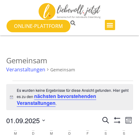
ONLINE-PLATTFORM
Gemeinsam
Veranstaltungen
Gemeinsam
Es wurden keine Ergebnisse für diese Ansicht gefunden. Hier geht
nächsten bevorstehenden
es zu den
Hinweis
Veranstaltungen
.
Veranst
Ve
01.09.2025
SUCHE
MON
Filter Anzeig
Datum
An
Suche
wählen.
Kalender
M
D
M
D
F
S
S