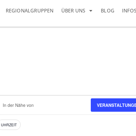
REGIONALGRUPPEN
ÜBER UNS
BLOG
INFO
ndort
VERANSTALTUNG
geben.
he
h
nstaltungen.
UHRZEIT