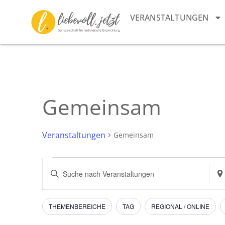
VERANSTALTUNGEN
Gemeinsam
Veranstaltungen
Gemeinsam
Veranstaltungen
Bitte
Sta
Schlüsselwort
ein
Suche
eingeben.
Suc
Suche
nac
und
nach
Vera
Filter
Das
THEMENBEREICHE
TAG
REGIONAL / ONLINE
Veranstaltungen
Ändern
Schlüsselwort.
Ansichten,