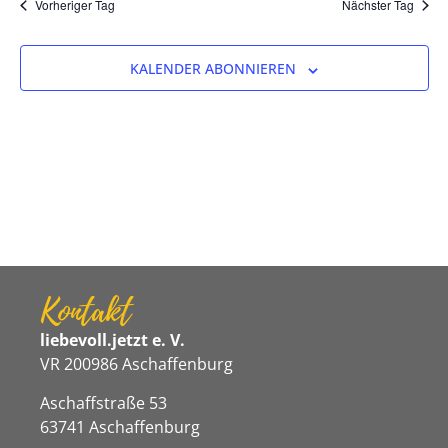
Na
Vorheriger Tag
Nächster Tag
und
Ansicht
KALENDER ABONNIEREN
Navigat
Kontakt
liebevoll.jetzt e. V.
VR 200986 Aschaffenburg
Aschaffstraße 53
63741 Aschaffenburg