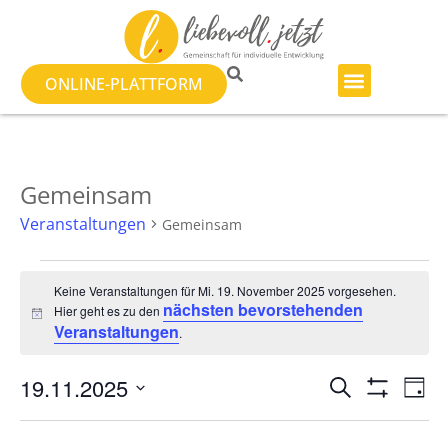
ONLINE-PLATTFORM
Gemeinsam
Veranstaltungen
Gemeinsam
Keine Veranstaltungen für Mi. 19. November 2025 vorgesehen.
nächsten bevorstehenden
Hier geht es zu den
Hinweis
Veranstaltungen
.
Veranst
Ve
19.11.2025
SUCHE
TAG
Filter Anzeig
Datum
An
Suche
wählen.