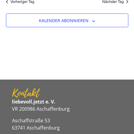
Na
Vorheriger Tag
Nächster Tag
und
Ansicht
KALENDER ABONNIEREN
Navigat
Kontakt
liebevoll.jetzt e. V.
VR 200986 Aschaffenburg
Aschaffstraße 53
63741 Aschaffenburg