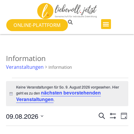
ONLINE-PLATTFORM
Information
Veranstaltungen
Information
Keine Veranstaltungen für So. 9. August 2026 vorgesehen. Hier
nächsten bevorstehenden
geht es zu den
Hinweis
Veranstaltungen
.
Veranst
Ve
09.08.2026
SUCHE
TAG
Filter Anzeig
Datum
An
Suche
wählen.