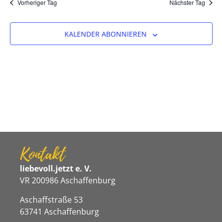
Na
Vorheriger Tag
Nächster Tag
und
Ansicht
KALENDER ABONNIEREN
Navigat
Kontakt
liebevoll.jetzt e. V.
VR 200986 Aschaffenburg
Aschaffstraße 53
63741 Aschaffenburg