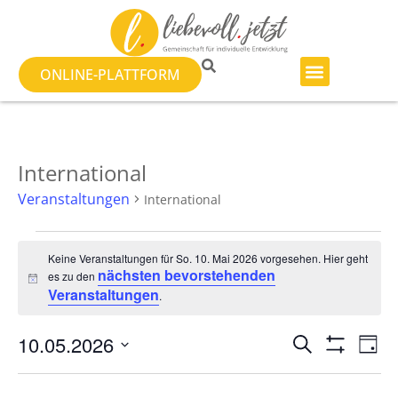
ONLINE-PLATTFORM
International
Veranstaltungen
International
Keine Veranstaltungen für So. 10. Mai 2026 vorgesehen. Hier geht
nächsten bevorstehenden
es zu den
Hinweis
Veranstaltungen
.
Veranst
Ve
10.05.2026
SUCHE
TAG
Filter Anzeig
Datum
An
Suche
wählen.