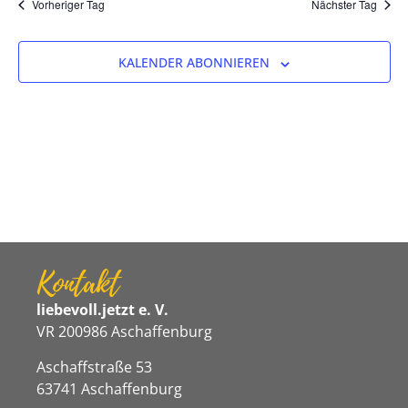
Na
Vorheriger Tag
Nächster Tag
und
Ansicht
KALENDER ABONNIEREN
Navigat
Kontakt
liebevoll.jetzt e. V.
VR 200986 Aschaffenburg
Aschaffstraße 53
63741 Aschaffenburg