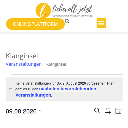
ONLINE-PLATTFORM
Klanginsel
Veranstaltungen
Klanginsel
Keine Veranstaltungen für So. 9. August 2026 vorgesehen. Hier
nächsten bevorstehenden
geht es zu den
Hinweis
Veranstaltungen
.
Veranst
Ve
09.08.2026
SUCHE
TAG
Filter Anzeig
Datum
An
Suche
wählen.