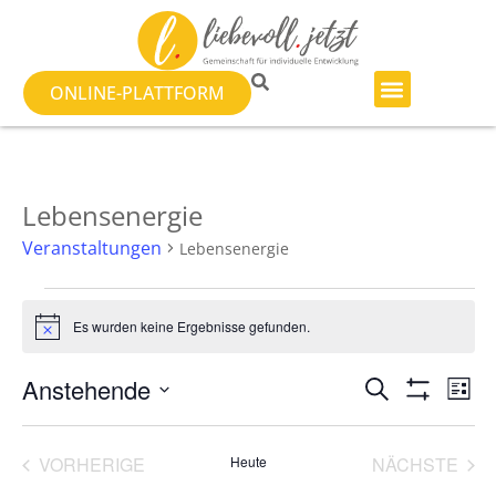
ONLINE-PLATTFORM
Lebensenergie
Veranstaltungen
Lebensenergie
Es wurden keine Ergebnisse gefunden.
Hinweis
Veranst
Ve
Anstehende
SUCHE
LISTE
Filter Anzeig
Datum
An
Suche
wählen.
Na
VERANSTALTUNGEN
VER
VORHERIGE
Heute
NÄCHSTE
und