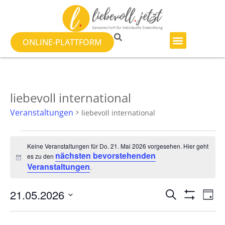
ONLINE-PLATTFORM
liebevoll international
Veranstaltungen
liebevoll international
Keine Veranstaltungen für Do. 21. Mai 2026 vorgesehen. Hier geht
nächsten bevorstehenden
es zu den
Hinweis
Veranstaltungen
.
Veranst
Ve
21.05.2026
SUCHE
TAG
Filter Anzeig
Datum
An
Suche
wählen.