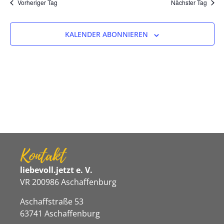
Na
Vorheriger Tag
Nächster Tag
und
Ansicht
KALENDER ABONNIEREN
Navigat
Kontakt
liebevoll.jetzt e. V.
VR 200986 Aschaffenburg
Aschaffstraße 53
63741 Aschaffenburg