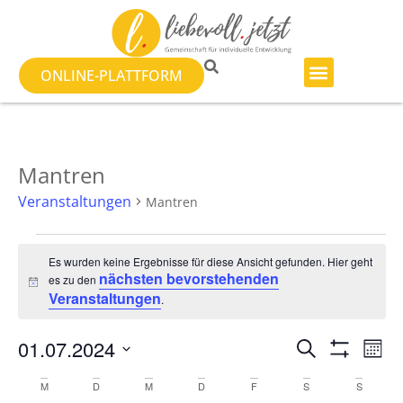
ONLINE-PLATTFORM
Mantren
Veranstaltungen
Mantren
Es wurden keine Ergebnisse für diese Ansicht gefunden. Hier geht
nächsten bevorstehenden
es zu den
Hinweis
Veranstaltungen
.
Veranst
Ve
01.07.2024
SUCHE
MON
Filter Anzeig
Datum
An
Suche
wählen.
Kalender
M
D
M
D
F
S
S