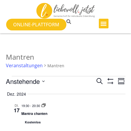
ONLINE-PLATTFORM
Mantren
Veranstaltungen
Mantren
Veranst
Ve
Anstehende
SUCHE
ZUSA
Filter Anzeig
Datum
An
Suche
auswählen.
Dez. 2024
Na
und
DI.
19:30
-
20:30
17
Ansicht
Mantra chanten
Kostenlos
Navigat