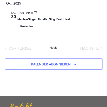
Okt. 2025
DO.
19:30
-
21:00
30
Mantra-Singen für alle: Sing. Feel. Heal.
Kostenlos
VERANSTALTUNGEN
VER
VORHERIGE
Heute
NÄCHSTE
KALENDER ABONNIEREN