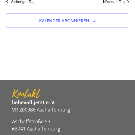
Na
Vorheriger Tag
Nächster Tag
und
Ansicht
KALENDER ABONNIEREN
Navigat
Kontakt
liebevoll.jetzt e. V.
VR 200986 Aschaffenburg
Aschaffstraße 53
63741 Aschaffenburg