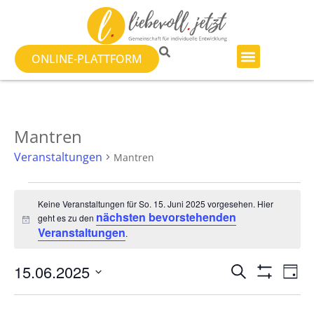
ONLINE-PLATTFORM
Mantren
Veranstaltungen
Mantren
Keine Veranstaltungen für So. 15. Juni 2025 vorgesehen. Hier
nächsten bevorstehenden
geht es zu den
Hinweis
Veranstaltungen
.
Veranst
Ve
15.06.2025
SUCHE
TAG
Filter Anzeig
Datum
An
Suche
wählen.