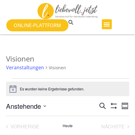
ONLINE-PLATTFORM
Visionen
Veranstaltungen
Visionen
Es wurden keine Ergebnisse gefunden.
Hinweis
Veranst
Ve
Anstehende
SUCHE
ZUSA
Filter Anzeig
Datum
An
Suche
auswählen.
Na
VERANSTALTUNGEN
VER
VORHERIGE
Heute
NÄCHSTE
und