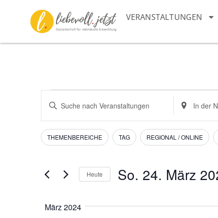
VERANSTALTUNGEN
Veranstaltungen
Bitte
Standort
Schlüsselwort
eingeben.
Suche
eingeben.
Suche
Suche
nach
und
nach
Veranstaltu
Filter
Das
THEMENBEREICHE
TAG
REGIONAL / ONLINE
Veranstaltungen
Ändern
Schlüsselwort.
Ansichten,
der
Navigation
Formular-
So. 24. März 20
Heute
Eingabefelder
Datum
wird
auswählen.
die
März 2024
Liste