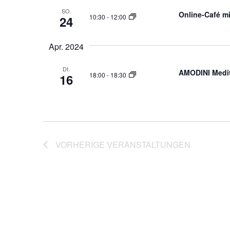
der
SO.
Online-Café mi
10:30
-
12:00
24
Veranstaltungen
mit
Apr. 2024
den
gefilterten
DI.
Ergebnissen
AMODINI Medit
18:00
-
18:30
16
aktualisieren
VORHERIGE
VERANSTALTUNGEN