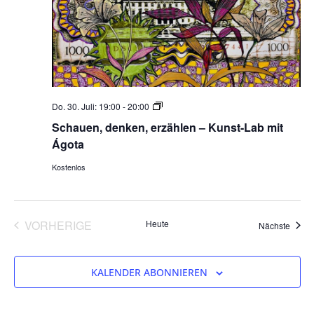
Schauen,
Do. 30. Juli: 19:00
-
20:00
denken,
Schauen, denken, erzählen – Kunst-Lab mit
erzählen:
Ágota
Mit
Kunst
Kostenlos
Kommunikation
und
Perspektivwechsel
VERANSTALTUNGEN
VORHERIGE
Heute
Veran
Nächste
fördern
KALENDER ABONNIEREN